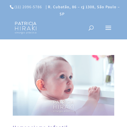
(11) 2096-5786
|
R. Cubatão, 86 – cj 1308, São Paulo –
SP