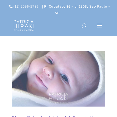
(11) 2096-5786
|
R. Cubatão, 86 – cj 1308, São Paulo –
SP