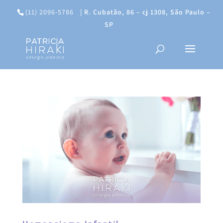
(11) 2096-5786
|
R. Cubatão, 86 – cj 1308, São Paulo –
SP