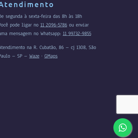
Atendimento
De segunda à sexta-feira das 8h às 18h
Você pode ligar no
11 2096-5786
ou enviar
uma mensagem no Whatsapp:
11 99732-9855
Atendimento na R. Cubatão, 86 – cj 1308, São
Paulo – SP –
Waze
·
GMaps
.