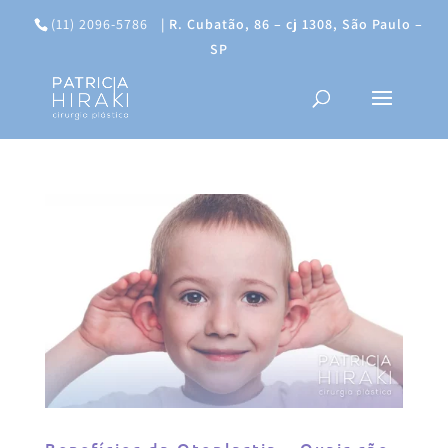
(11) 2096-5786
|
R. Cubatão, 86 – cj 1308, São Paulo –
SP