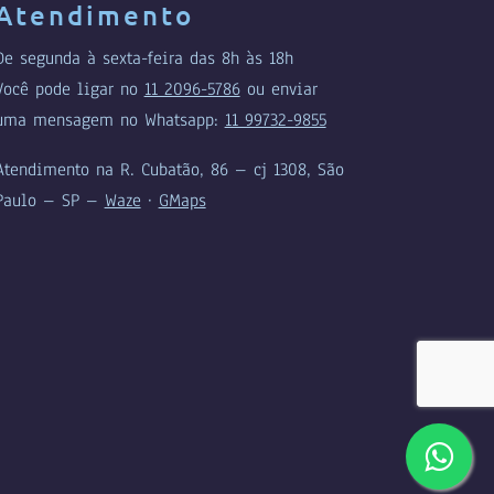
Atendimento
De segunda à sexta-feira das 8h às 18h
Você pode ligar no
11 2096-5786
ou enviar
uma mensagem no Whatsapp:
11 99732-9855
Atendimento na R. Cubatão, 86 – cj 1308, São
Paulo – SP –
Waze
·
GMaps
.