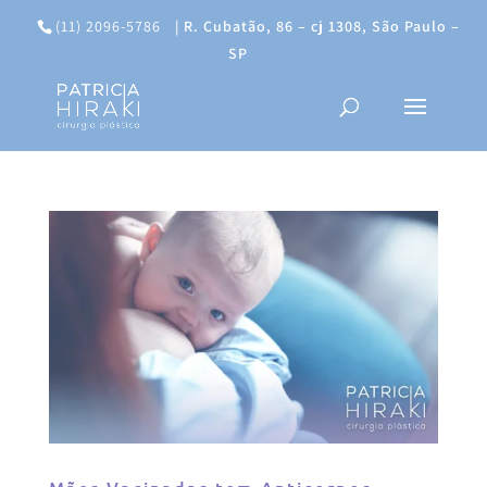
(11) 2096-5786
|
R. Cubatão, 86 – cj 1308, São Paulo –
SP