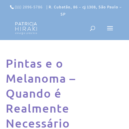
(11) 2096-5786
|
R. Cubatão, 86 – cj 1308, São Paulo –
SP
Pintas e o
Melanoma –
Quando é
Realmente
Necessário