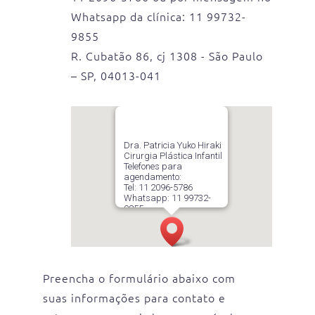
Whatsapp da clínica: 11 99732-
9855
R. Cubatão 86, cj 1308 - São Paulo
– SP, 04013-041
Dra. Patricia Yuko Hiraki
Cirurgia Plástica Infantil
Telefones para
agendamento:
Tel: 11 2096-5786
Whatsapp: 11 99732-
9855
R. Cubatão 86, cj 1308 –
13º andar – Paraíso
São Paulo – SP, 04013-
041
Preencha o formulário abaixo com
suas informações para contato e