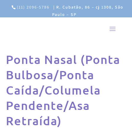
(11) 2096-5786
|
R. Cubatão, 86 – cj 1308, São
Paulo – SP
Ponta Nasal (Ponta
Bulbosa/Ponta
Caída/Columela
Pendente/Asa
Retraída)