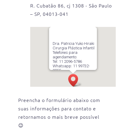
R. Cubatão 86, cj 1308 - São Paulo
– SP, 04013-041
Dra. Patricia Yuko Hiraki
Cirurgia Plástica Infantil
Telefones para
agendamento:
Tel: 11 2096-5786
Whatsapp: 11 99732-
9855
R. Cubatão 86, cj 1308 –
13º andar – Paraíso
São Paulo – SP, 04013-
041
Preencha o formulário abaixo com
suas informações para contato e
retornamos o mais breve possível
😉