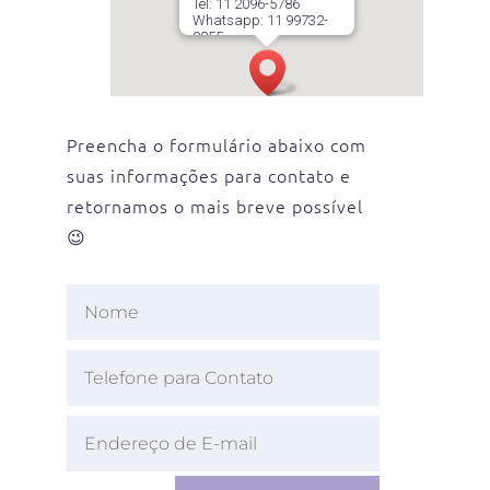
Tel: 11 2096-5786
Whatsapp: 11 99732-
9855
R. Cubatão 86, cj 1308 –
13º andar – Paraíso
São Paulo – SP, 04013-
041
Preencha o formulário abaixo com
suas informações para contato e
retornamos o mais breve possível
😉