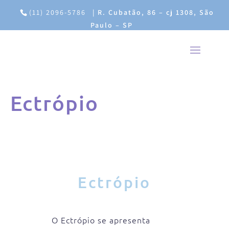
(11) 2096-5786
|
R. Cubatão, 86 – cj 1308, São
Paulo – SP
Ectrópio
Ectrópio
O Ectrópio se apresenta