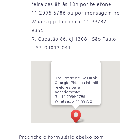
feira das 8h às 18h por telefone:
11 2096-5786 ou por mensagem no
Whatsapp da clínica: 11 99732-
9855
R. Cubatão 86, cj 1308 - São Paulo
– SP, 04013-041
Dra. Patricia Yuko Hiraki
Cirurgia Plástica Infantil
Telefones para
agendamento:
Tel: 11 2096-5786
Whatsapp: 11 99732-
9855
R. Cubatão 86, cj 1308 –
13º andar – Paraíso
São Paulo – SP, 04013-
041
Preencha o formulário abaixo com