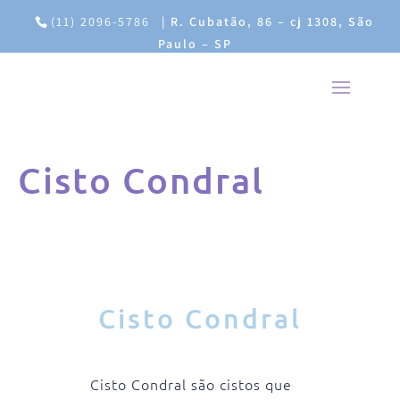
(11) 2096-5786
|
R. Cubatão, 86 – cj 1308, São
Paulo – SP
Cisto Condral
Cisto Condral
Cisto Condral são cistos que